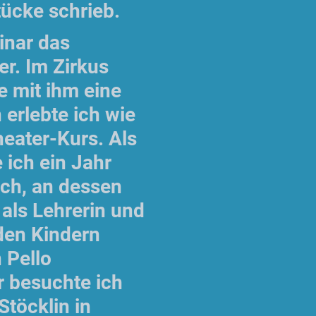
tücke schrieb.
inar das
r. Im Zirkus
e mit ihm eine
erlebte ich wie
eater-Kurs. Als
 ich ein Jahr
rch, an dessen
als Lehrerin und
 den Kindern
 Pello
r besuchte ich
töcklin in