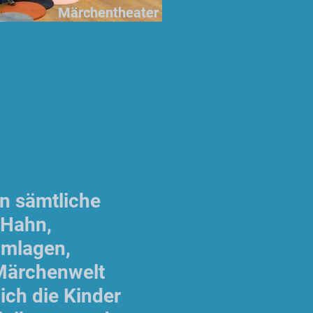
Märchentheater
in sämtliche
 Hahn,
mmlagen,
 Märchenwelt
ich die Kinder