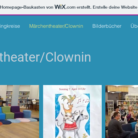
m Homepage-Baukasten von
.com
erstellt. Erstelle deine Websit
ingkreise
Märchentheater/Clownin
Bilderbücher
Üb
heater/
Clownin