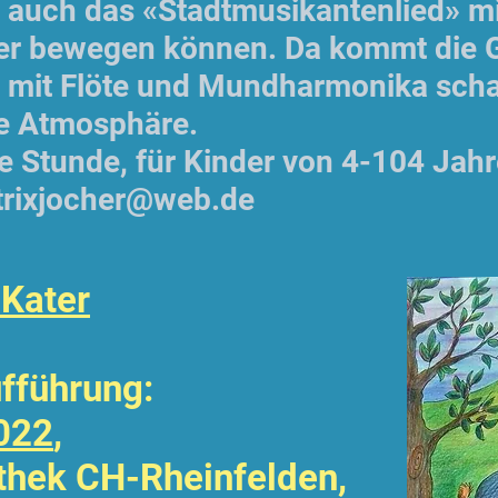
ge auch das «Stadtmusikantenlied» m
der bewegen können. Da kommt die 
h mit Flöte und Mundharmonika scha
e Atmosphäre.
e Stunde, für Kinder von 4-104 Jahr
trixjocher@web.de
 Kater
fführung:
022
,
othek CH-Rheinfelden,