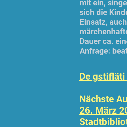
mit ein, sin
sich die Kin
Einsatz, auc
märchenhaft
Dauer ca. ein
Anfrage:
bea
De gstifläti
Nächste Au
26. März 2
Stadtbibli