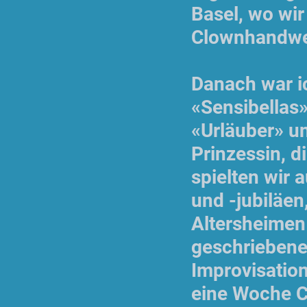
Basel, wo wi
Clownhandwer
Danach war i
«Sensibellas
«Urläuber» un
Prinzessin, d
spielten wir
und -jubiläen
Altersheimen 
geschriebene
Improvisatio
eine Woche C