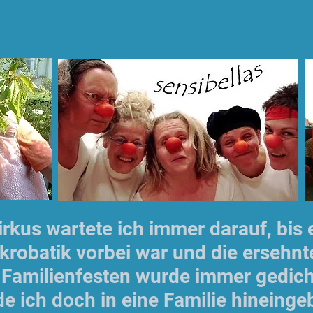
irkus wartete ich immer darauf, bis 
krobatik vorbei war und die ersehn
n Familienfesten wurde immer gedich
de ich doch in eine Familie hineing