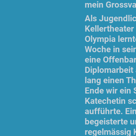
mein Grossvat
Als Jugendli
Kellertheate
Olympia lernt
Woche in sei
eine Offenba
Diplomarbeit 
lang einen T
Ende wir ein 
Katechetin sc
aufführte. Ei
begeisterte u
regelmässig 