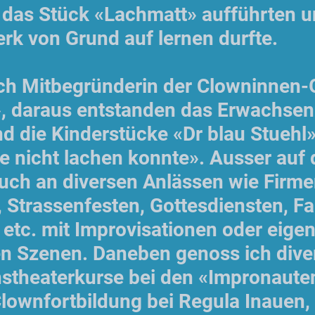
r das Stück «Lachmatt» aufführten u
k von Grund auf lernen durfte.
ch Mitbegründerin der Clowninnen
», daraus entstanden das Erwachsen
d die Kinderstücke «Dr blau Stuehl
ie nicht lachen konnte». Ausser auf
 auch an diversen Anlässen wie Fir
, Strassenfesten, Gottesdiensten, Fam
etc. mit Improvisationen oder eige
n Szenen. Daneben genoss ich dive
nstheaterkurse bei den «Impronaute
lownfortbildung bei Regula Inauen, 