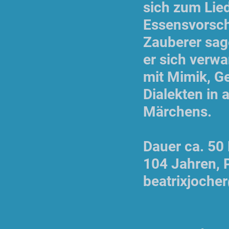
sich zum Lie
Essensvorsc
Zauberer sage
er sich verwa
mit Mimik, G
Dialekten in 
Märchens.
Dauer ca. 50 
104 Jahren, P
beatrixjoch