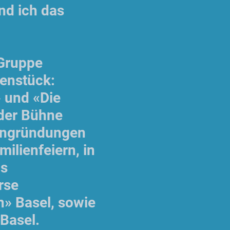
nd ich das
-Gruppe
enstück:
» und «Die
 der Bühne
mengründungen
ilienfeiern, in
ns
rse
n» Basel, sowie
Basel.